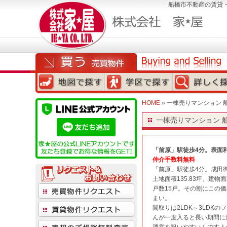
船橋市不動産の賃貸
HOME
» 一棟売りマンション 船
一棟売りマンション 船
「前原」駅徒歩4分。表面利
仲介手数料無料
「前原」駅徒歩4分。成田
土地面積135.83坪、建物
戸数15戸。その割にこの
まい。
間取りは2LDK～3LDK
んが一度入ると長い期間に