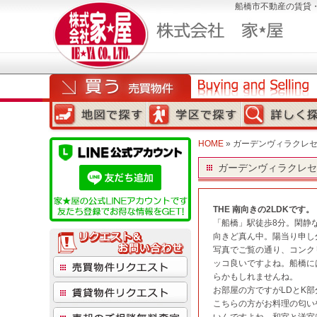
船橋市不動産の賃貸
HOME
» ガーデンヴィラクレセン
ガーデンヴィラクレセント
THE 南向きの2LDKです。
「船橋」駅徒歩8分。閑静
向きど真ん中。陽当り申し
写真でご覧の通り、コンク
ッコ良いですよね。船橋に
らかもしれませんね。
お部屋の方ですがLDとK
こちらの方がお料理の匂い