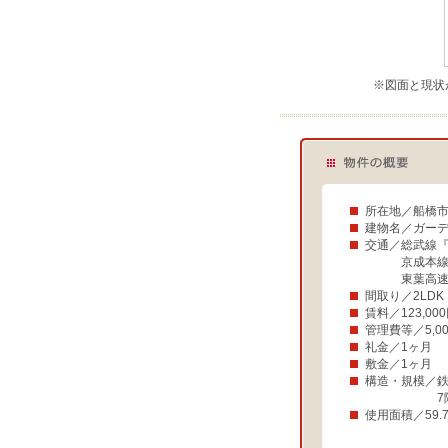
※図面と現状
所在地／船橋市
建物名／ガー
交通／総武線『
京成本線『京
東葉高速鉄道
間取り／2LDK
賃料／123,00
管理費等／5,00
礼金／1ヶ月
敷金／1ヶ月
構造・規模／
7階建て
使用面積／59.